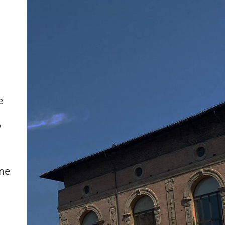
e
o
one