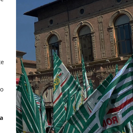
te
to
ia