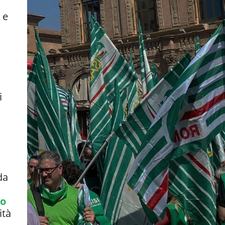
 e
i
da
to
ità