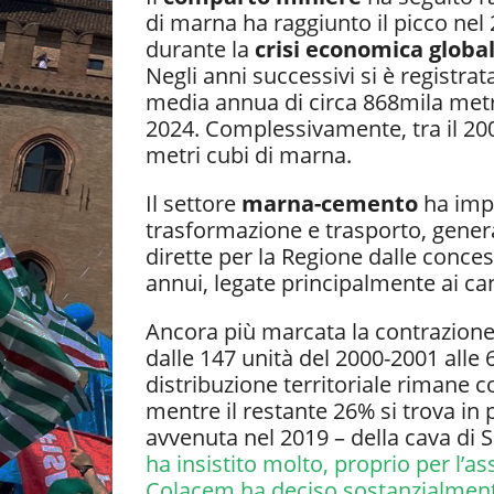
di marna ha raggiunto il picco nel 
durante la
crisi economica globa
Negli anni successivi si è registr
media annua di circa 868mila metri 
2024. Complessivamente, tra il 2000 
metri cubi di marna.
Il settore
marna-cemento
ha impi
trasformazione e trasporto, genera
dirette per la Regione dalle conc
annui, legate principalmente ai can
Ancora più marcata la contrazion
dalle 147 unità del 2000-2001 alle 
distribuzione territoriale rimane 
mentre il restante 26% si trova in p
avvenuta nel 2019 – della cava di 
ha insistito molto, proprio per l’a
Colacem ha deciso sostanzialmente