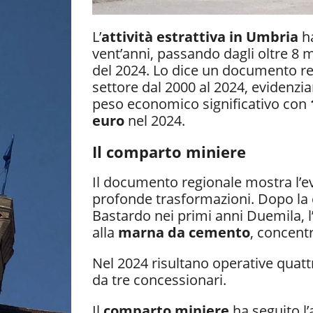
L’
attività estrattiva in Umbria
ha
vent’anni, passando dagli oltre 8 mi
del 2024. Lo dice un documento red
settore dal 2000 al 2024, evide
peso economico significativo con
euro
nel 2024.
Il comparto miniere
Il documento regionale mostra l’ev
profonde trasformazioni. Dopo la 
Bastardo nei primi anni Duemila, l
alla
marna da cemento
, concentr
Nel 2024 risultano operative quattr
da tre concessionari.
Il
comparto miniere
ha seguito l