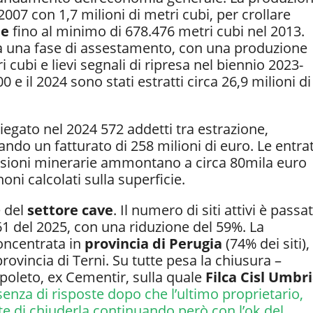
2007 con 1,7 milioni di metri cubi, per crollare
le
fino al minimo di 678.476 metri cubi nel 2013.
ata una fase di assestamento, con una produzione
cubi e lievi segnali di ripresa nel biennio 2023-
e il 2024 sono stati estratti circa 26,9 milioni di
egato nel 2024 572 addetti tra estrazione,
ndo un fatturato di 258 milioni di euro. Le entra
essioni minerarie ammontano a circa 80mila euro
oni calcolati sulla superficie.
e del
settore cave
. Il numero di siti attivi è passa
61 del 2025, con una riduzione del 59%. La
concentrata in
provincia di Perugia
(74% dei siti),
rovincia di Terni. Su tutte pesa la chiusura –
Spoleto, ex Cementir, sulla quale
Filca Cisl Umbr
ssenza di risposte dopo che l’ultimo proprietario,
 di chiuderla continuando però con l’ok del