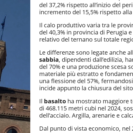
del 37,2% rispetto all’inizio del p
incremento del 15,5% rispetto all
Il calo produttivo varia tra le prov
del 40,3% in provincia di Perugia e
relativo del ternano sul totale regi
Le differenze sono legate anche all
sabbia
, dipendenti dall’edilizia, 
del 70% e una produzione scesa sot
materiale più estratto e fondamen
una flessione del 57%, fermandosi 
incide appunto la chiusura del sit
Il
basalto
ha mostrato maggiore te
di 468.115 metri cubi nel 2024, sost
dell’acciaio. Argilla, arenarie e calc
Dal punto di vista economico, nel 