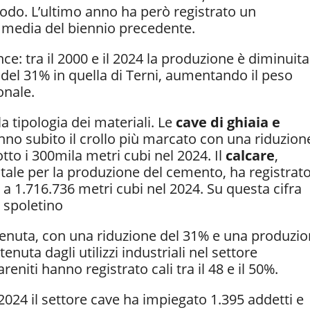
eriodo. L’ultimo anno ha però registrato un
a media del biennio precedente.
ince: tra il 2000 e il 2024 la produzione è diminuita
 del 31% in quella di Terni, aumentando il peso
onale.
a tipologia dei materiali. Le
cave di ghiaia e
hanno subito il crollo più marcato con una riduzion
to i 300mila metri cubi nel 2024. Il
calcare
,
tale per la produzione del cemento, ha registrat
a 1.716.736 metri cubi nel 2024. Su questa cifra
o spoletino
nuta, con una riduzione del 31% e una produzi
enuta dagli utilizzi industriali nel settore
areniti hanno registrato cali tra il 48 e il 50%.
2024 il settore cave ha impiegato 1.395 addetti e