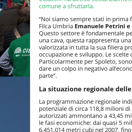
comune a sfruttarla.
“Noi siamo sempre stati in prima fi
Filca Umbria
Emanuele Petrini e 
Questo settore è fondamentale per 
una cava, questa rappresenta una r
valorizzata in tutta la sua filiera p
occupazione e sviluppo. Le scelte 
Particolarmente per Spoleto, sono 
dare un colpo in negativo all’econo
parte”.
La situazione regionale delle
La programmazione regionale indiv
potenziale di circa 118,8 milioni d
autorizzati ammontano a 43,45 mili
le fasi economiche: dai quasi 5 mi
6.451.014 metri cubi nel 2007, fino