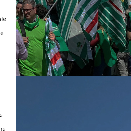
ale
’è
e
one