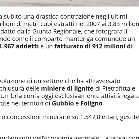
 subito una drastica contrazione negli ultimi
lioni di metri cubi estratti nel 2007 ai 3,83 milion
atto dalla Giunta Regionale, che fotografa il
nziando come il comparto mantenga comunque un
1.967 addetti
e un
fatturato di 912 milioni di
oluzione di un settore che ha attraversato
chiusura delle
miniere di lignite
di Pietrafitta e
’Umbria conta oggi esclusivamente attività legat
ate nei territori di
Gubbio
e
Foligno
.
o concessioni minerarie su 1.547,8 ettari, gestit
’andamento dell’economia generale. La produzio