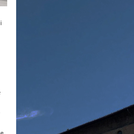
i
e
e
ne