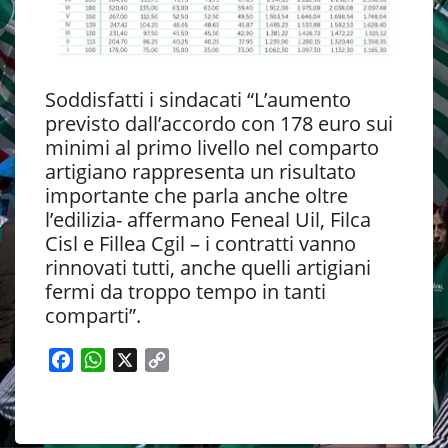
Soddisfatti i sindacati “L’aumento
previsto dall’accordo con 178 euro sui
minimi al primo livello nel comparto
artigiano rappresenta un risultato
importante che parla anche oltre
l’edilizia- affermano Feneal Uil, Filca
Cisl e Fillea Cgil – i contratti vanno
rinnovati tutti, anche quelli artigiani
fermi da troppo tempo in tanti
comparti”.
F
W
X
C
a
h
o
c
a
p
e
t
y