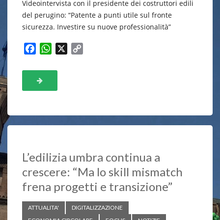
Videointervista con il presidente dei costruttori edili
del perugino: “Patente a punti utile sul fronte
sicurezza. Investire su nuove professionalità”
F
W
X
C
a
h
o
c
a
p
e
t
y
b
s
L
o
A
i
o
p
n
k
p
k
L’edilizia umbra continua a
crescere: “Ma lo skill mismatch
frena progetti e transizione”
ATTUALITA'
DIGITALIZZAZIONE