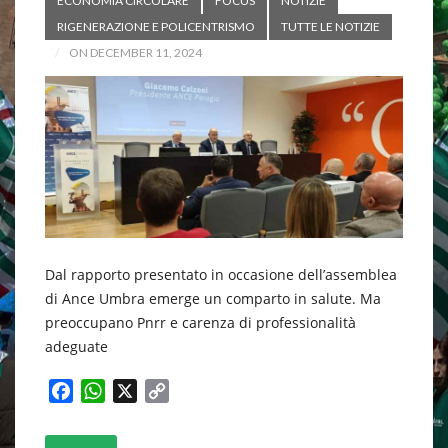
ECONOMIA CIRCOLARE
FOCUS
NOTIZIE
RIGENERAZIONE E POLICENTRISMO
TUTTE LE NOTIZIE
ON DECEMBER 11, 2024
Dal rapporto presentato in occasione dell’assemblea
di Ance Umbra emerge un comparto in salute. Ma
preoccupano Pnrr e carenza di professionalità
adeguate
F
W
X
C
a
h
o
c
a
p