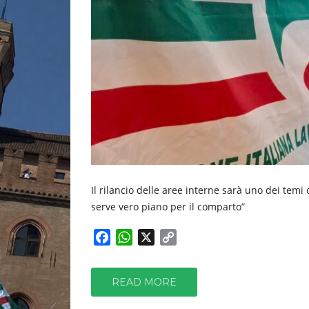
Il rilancio delle aree interne sarà uno dei temi 
serve vero piano per il comparto”
F
W
X
C
a
h
o
c
a
p
READ MORE
e
t
y
b
s
L