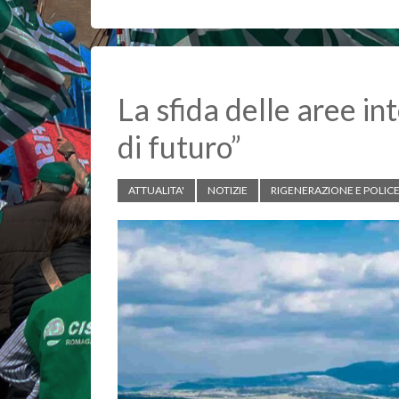
o
A
i
o
p
n
k
p
k
La sfida delle aree i
di futuro”
ATTUALITA'
NOTIZIE
RIGENERAZIONE E POLIC