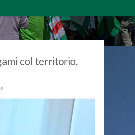
ami col territorio,
25