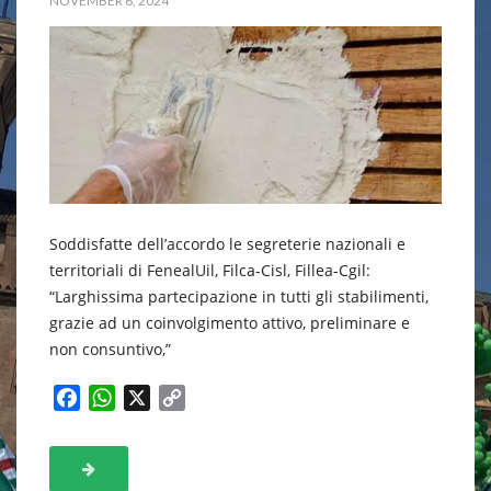
NOVEMBER 6, 2024
Soddisfatte dell’accordo le segreterie nazionali e
territoriali di FenealUil, Filca-Cisl, Fillea-Cgil:
“Larghissima partecipazione in tutti gli stabilimenti,
grazie ad un coinvolgimento attivo, preliminare e
non consuntivo,”
F
W
X
C
a
h
o
c
a
p
e
t
y