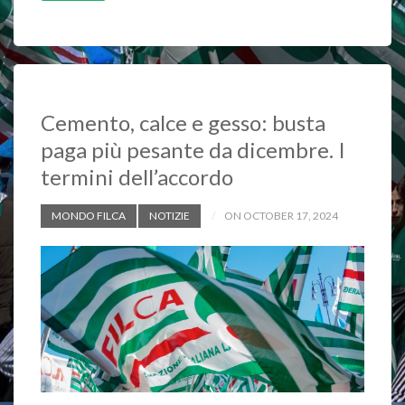
b
s
L
o
A
i
o
p
n
k
p
k
Cemento, calce e gesso: busta
paga più pesante da dicembre. I
termini dell’accordo
MONDO FILCA
NOTIZIE
ON OCTOBER 17, 2024