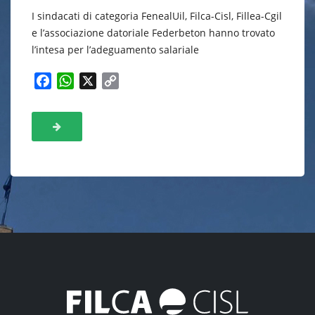
I sindacati di categoria FenealUil, Filca-Cisl, Fillea-Cgil
e l’associazione datoriale Federbeton hanno trovato
l’intesa per l’adeguamento salariale
F
W
X
C
a
h
o
c
a
p
e
t
y
b
s
L
o
A
i
o
p
n
k
p
k