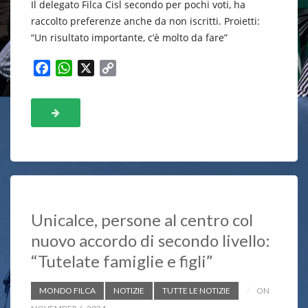
Il delegato Filca Cisl secondo per pochi voti, ha
raccolto preferenze anche da non iscritti. Proietti:
“Un risultato importante, c’è molto da fare”
F
W
X
C
a
h
o
c
a
p
e
t
y
b
s
L
o
A
i
o
p
n
k
p
k
Unicalce, persone al centro col
nuovo accordo di secondo livello:
“Tutelate famiglie e figli”
MONDO FILCA
NOTIZIE
TUTTE LE NOTIZIE
ON