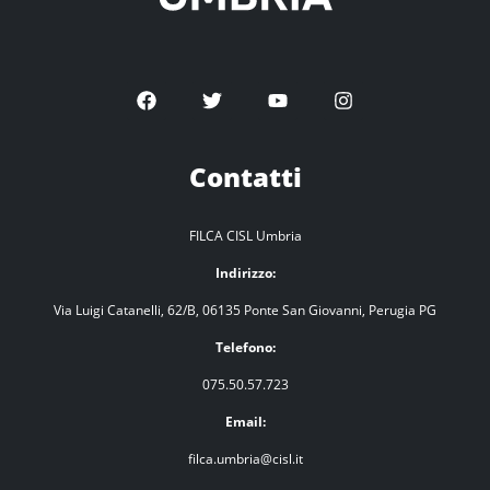
Contatti
FILCA CISL Umbria
Indirizzo:
Via Luigi Catanelli, 62/B, 06135 Ponte San Giovanni, Perugia PG
Telefono:
075.50.57.723
Email:
filca.umbria@cisl.it