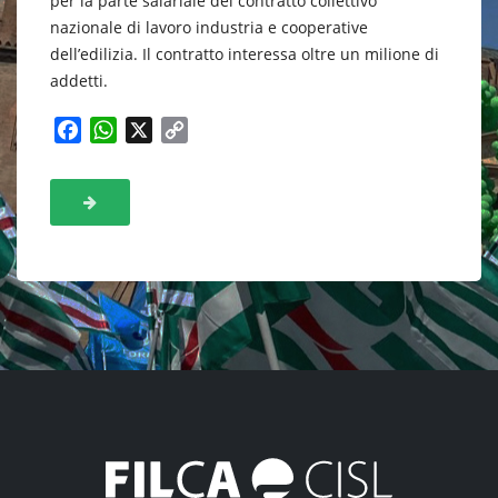
per la parte salariale del contratto collettivo
nazionale di lavoro industria e cooperative
dell’edilizia. Il contratto interessa oltre un milione di
addetti.
F
W
X
C
a
h
o
c
a
p
e
t
y
b
s
L
o
A
i
o
p
n
k
p
k