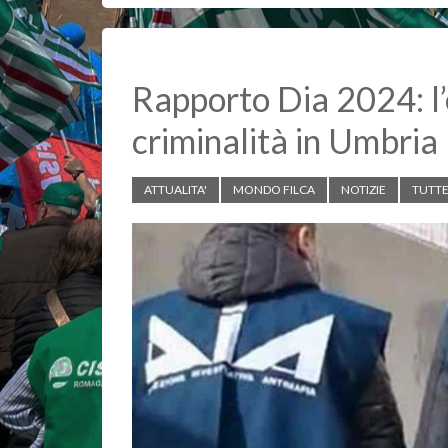
o
p
n
k
p
k
Rapporto Dia 2024: l’e
criminalità in Umbria
ATTUALITA'
MONDO FILCA
NOTIZIE
TUTTE