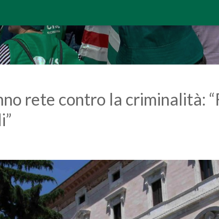
o rete contro la criminalità: “
i”