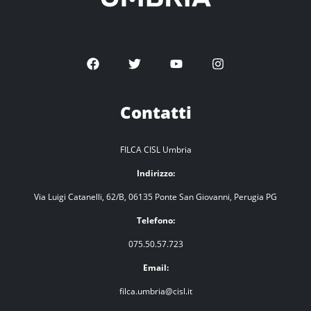
Contatti
FILCA CISL Umbria
Indirizzo:
Via Luigi Catanelli, 62/B, 06135 Ponte San Giovanni, Perugia PG
Telefono:
075.50.57.723
Email:
filca.umbria@cisl.it