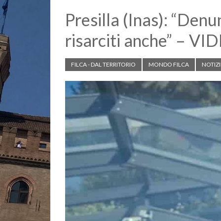
Presilla (Inas): “Denun
risarciti anche” – VI
FILCA - DAL TERRITORIO
MONDO FILCA
NOTIZI