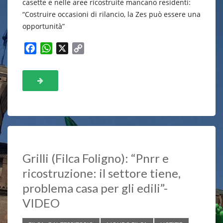
casette e nelle aree ricostruite mancano residenti:
“Costruire occasioni di rilancio, la Zes può essere una
opportunità”
F
W
X
C
a
h
o
c
a
p
e
t
y
b
s
L
o
A
i
o
p
n
k
p
k
Grilli (Filca Foligno): “Pnrr e
ricostruzione: il settore tiene,
problema casa per gli edili”-
VIDEO