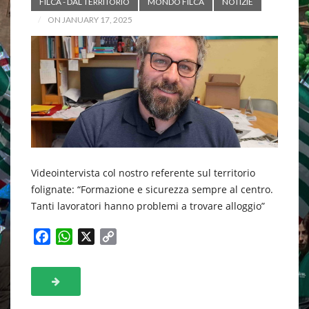
FILCA - DAL TERRITORIO
MONDO FILCA
NOTIZIE
ON JANUARY 17, 2025
Videointervista col nostro referente sul territorio
folignate: “Formazione e sicurezza sempre al centro.
Tanti lavoratori hanno problemi a trovare alloggio”
F
W
X
C
a
h
o
c
a
p
e
t
y
b
s
L