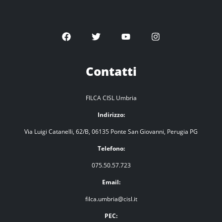
Contatti
FILCA CISL Umbria
Indirizzo:
Via Luigi Catanelli, 62/B, 06135 Ponte San Giovanni, Perugia PG
Telefono:
075.50.57.723
Email:
filca.umbria@cisl.it
PEC: