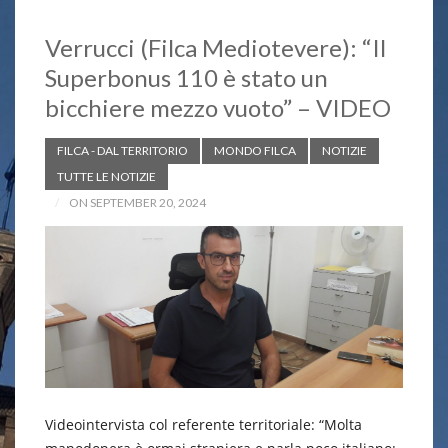
Verrucci (Filca Mediotevere): “Il
Superbonus 110 è stato un
bicchiere mezzo vuoto” – VIDEO
FILCA - DAL TERRITORIO
MONDO FILCA
NOTIZIE
TUTTE LE NOTIZIE
ON SEPTEMBER 20, 2024
Videointervista col referente territoriale: “Molta