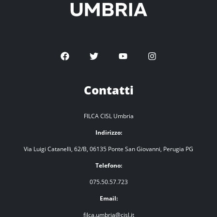
Contatti
FILCA CISL Umbria
Indirizzo:
Via Luigi Catanelli, 62/B, 06135 Ponte San Giovanni, Perugia PG
Telefono:
075.50.57.723
Email:
filca.umbria@cisl.it