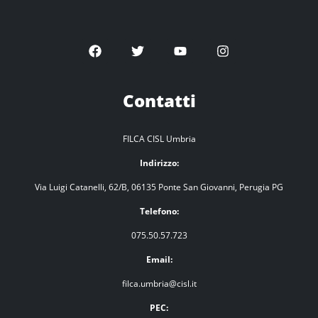
Contatti
FILCA CISL Umbria
Indirizzo:
Via Luigi Catanelli, 62/B, 06135 Ponte San Giovanni, Perugia PG
Telefono:
075.50.57.723
Email:
filca.umbria@cisl.it
PEC: