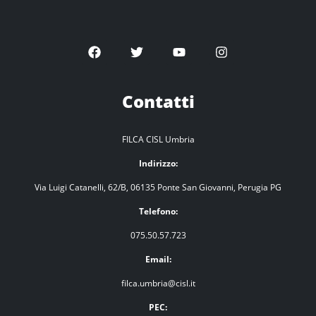
Contatti
FILCA CISL Umbria
Indirizzo:
Via Luigi Catanelli, 62/B, 06135 Ponte San Giovanni, Perugia PG
Telefono:
075.50.57.723
Email:
filca.umbria@cisl.it
PEC: