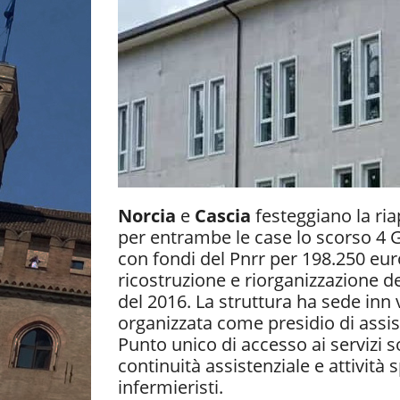
Norcia
e
Cascia
festeggiano la ria
per entrambe le case lo scorso 4 
con fondi del Pnrr per 198.250 eu
ricostruzione e riorganizzazione 
del 2016. La struttura ha sede inn v
organizzata come presidio di assist
Punto unico di accesso ai servizi 
continuità assistenziale e attività s
infermieristi.