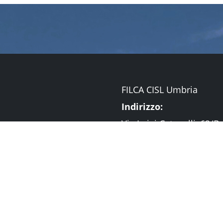
FILCA CISL Umbria
Indirizzo:
Via Luigi Catanelli, 62/
Telefono:
075.50.57.723
Email:
filca.umbria@cisl.it
PEC: