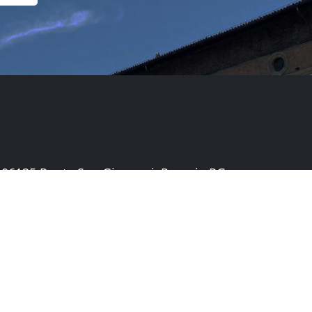
B, 06135 Ponte San Giovanni, Perugia PG