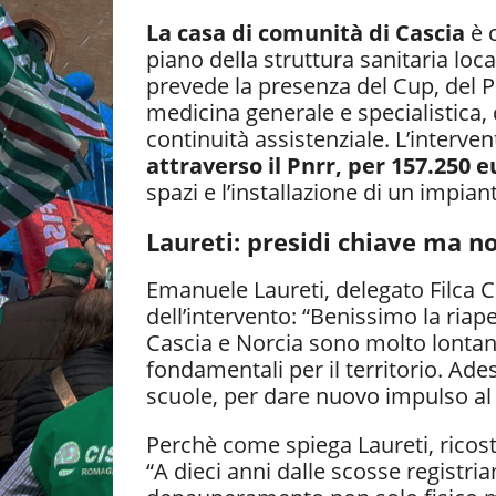
La casa di comunità di Cascia
è c
piano della struttura sanitaria loc
prevede la presenza del Cup, del P
medicina generale e specialistica, de
continuità assistenziale. L’interve
attraverso il Pnrr, per 157.250 e
spazi e l’installazione di un impia
Laureti: presidi chiave ma n
Emanuele Laureti, delegato Filca Ci
dell’intervento: “Benissimo la ria
Cascia e Norcia sono molto lontane
fondamentali per il territorio. Ade
scuole, per dare nuovo impulso al t
Perchè come spiega Laureti, ricost
“A dieci anni dalle scosse registr