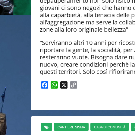
depauperamento non solo fisico ma
giovani ci sono negozi che hanno c
alla caparbietà, alla tenacia delle 
all’aggregazione ma serve la collab
zone alla loro originale bellezza”
“Serviranno altri 10 anni per rico
riportare la gente, la socialità, p
resteranno vuote. Bisogna dare nu
nuovo, creare condizioni perchè la 
questi territori. Solo così rifiorir
F
W
X
C
a
h
o
c
a
p
e
t
y
b
s
L
o
A
i
o
p
n
CANTIERE SISMA
CASA DI COMUNITÀ