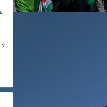
à,
 di