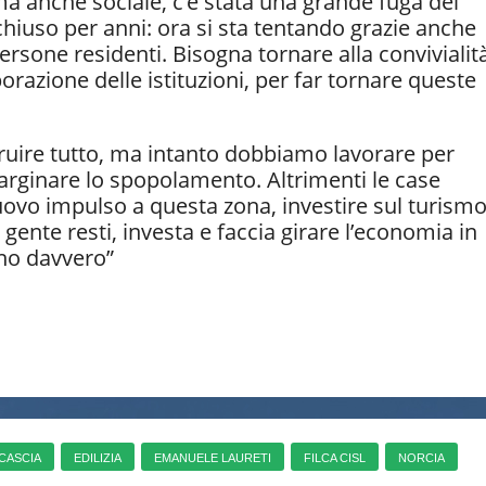
 anche sociale, c’è stata una grande fuga dei
hiuso per anni: ora si sta tentando grazie anche
persone residenti. Bisogna tornare alla convivialit
orazione delle istituzioni, per far tornare queste
struire tutto, ma intanto dobbiamo lavorare per
er arginare lo spopolamento. Altrimenti le case
ovo impulso a questa zona, investire sul turismo
gente resti, investa e faccia girare l’economia in
anno davvero”
CASCIA
EDILIZIA
EMANUELE LAURETI
FILCA CISL
NORCIA