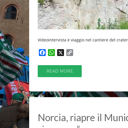
Videointervista e viaggio nel cantiere del crate
F
W
X
C
a
h
o
c
a
p
READ MORE
e
t
y
b
s
L
o
A
i
o
p
n
k
p
k
Norcia, riapre il Muni