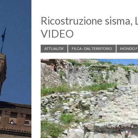
k
p
k
Ricostruzione sisma, L
VIDEO
ATTUALITA'
FILCA - DAL TERRITORIO
MONDO F