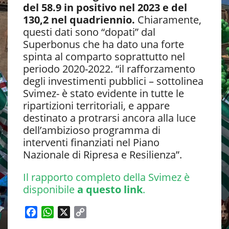
del 58.9 in positivo nel 2023 e del
130,2 nel quadriennio.
Chiaramente,
questi dati sono “dopati” dal
Superbonus che ha dato una forte
spinta al comparto soprattutto nel
periodo 2020-2022. “il rafforzamento
degli investimenti pubblici – sottolinea
Svimez- è stato evidente in tutte le
ripartizioni territoriali, e appare
destinato a protrarsi ancora alla luce
dell’ambizioso programma di
interventi finanziati nel Piano
Nazionale di Ripresa e Resilienza”.
Il rapporto completo della Svimez è
disponibile
a questo link
.
F
W
X
C
a
h
o