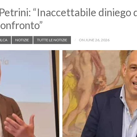
 Petrini: “Inaccettabile dinieg
confronto”
ILCA
NOTIZIE
TUTTE LE NOTIZIE
ON JUNE 26, 2026