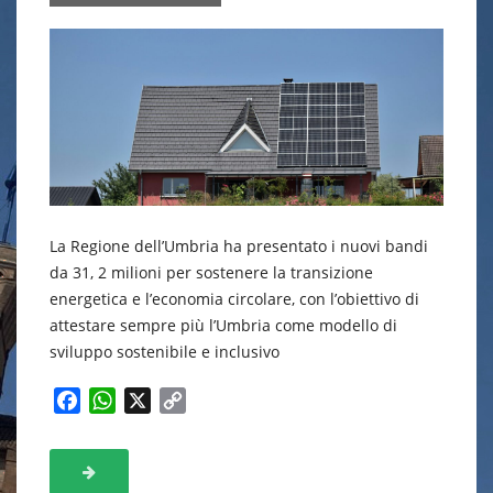
La Regione dell’Umbria ha presentato i nuovi bandi
da 31, 2 milioni per sostenere la transizione
energetica e l’economia circolare, con l’obiettivo di
attestare sempre più l’Umbria come modello di
sviluppo sostenibile e inclusivo
F
W
X
C
a
h
o
c
a
p
e
t
y