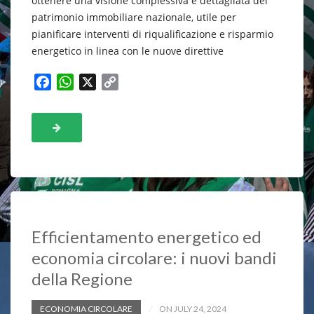
ottenere una visione complessiva e dettagliata del
patrimonio immobiliare nazionale, utile per
pianificare interventi di riqualificazione e risparmio
energetico in linea con le nuove direttive
F
W
X
C
a
h
o
c
a
p
e
t
y
b
s
L
o
A
i
o
p
n
k
p
k
Efficientamento energetico ed
economia circolare: i nuovi bandi
della Regione
ECONOMIA CIRCOLARE
ON JULY 24, 2024