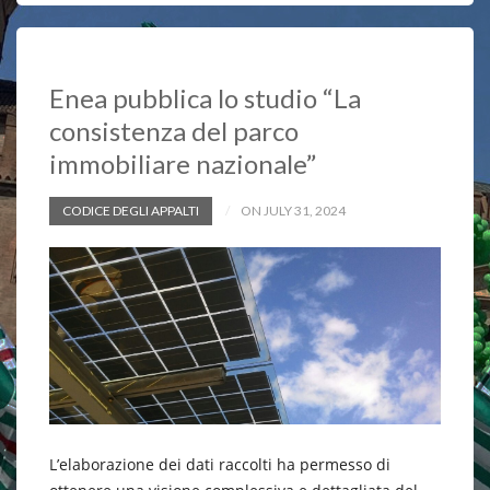
o
p
n
k
p
k
Enea pubblica lo studio “La
consistenza del parco
immobiliare nazionale”
CODICE DEGLI APPALTI
ON JULY 31, 2024
L’elaborazione dei dati raccolti ha permesso di