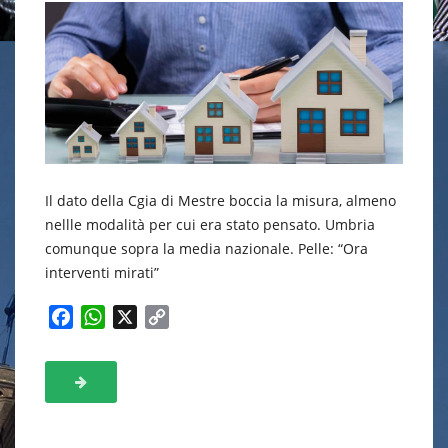
Il dato della Cgia di Mestre boccia la misura, almeno
nellle modalità per cui era stato pensato. Umbria
comunque sopra la media nazionale. Pelle: “Ora
interventi mirati”
F
W
X
C
a
h
o
c
a
p
e
t
y
b
s
L
o
A
i