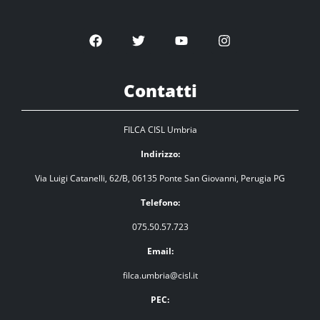
Contatti
FILCA CISL Umbria
Indirizzo:
Via Luigi Catanelli, 62/B, 06135 Ponte San Giovanni, Perugia PG
Telefono:
075.50.57.723
Email:
filca.umbria@cisl.it
PEC: