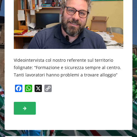
Videointervista col nostro referente sul territorio
folignate: “Formazione e sicurezza sempre al centro.
Tanti lavoratori hanno problemi a trovare alloggio”
F
W
X
C
a
h
o
c
a
p
e
t
y
b
s
L
o
A
i
o
p
n