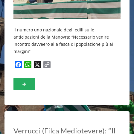
Il numero uno nazionale degli edili sulle
anticipazioni della Manovra: “Necessario venire
incontro davveero alla fasca di popolazione più ai
margini”
F
W
X
C
a
h
o
c
a
p
e
t
y
b
s
L
o
A
i
o
p
n
k
p
k
Verrucci (Filca Mediotevere): “Il