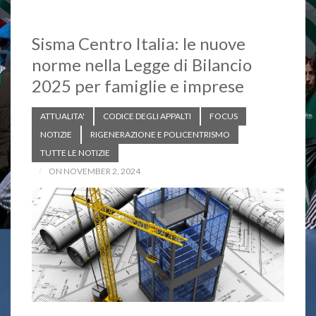
k
p
k
Sisma Centro Italia: le nuove
norme nella Legge di Bilancio
2025 per famiglie e imprese
ATTUALITA'
CODICE DEGLI APPALTI
FOCUS
NOTIZIE
RIGENERAZIONE E POLICENTRISMO
TUTTE LE NOTIZIE
ON NOVEMBER 2, 2024