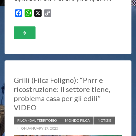
F
W
X
C
a
h
o
c
a
p
e
t
y
b
s
L
o
A
i
o
p
n
k
p
k
Grilli (Filca Foligno): “Pnrr e
ricostruzione: il settore tiene,
problema casa per gli edili”-
VIDEO
FILCA - DAL TERRITORIO
MONDO FILCA
NOTIZIE
ON JANUARY 17, 2025