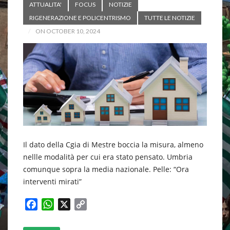
ATTUALITA'
FOCUS
NOTIZIE
RIGENERAZIONE E POLICENTRISMO
TUTTE LE NOTIZIE
ON OCTOBER 10, 2024
Il dato della Cgia di Mestre boccia la misura, almeno
nellle modalità per cui era stato pensato. Umbria
comunque sopra la media nazionale. Pelle: “Ora
interventi mirati”
F
W
X
C
a
h
o
c
a
p