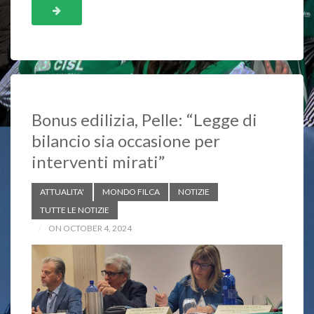
e
t
y
b
s
L
o
A
i
o
p
n
k
p
k
Bonus edilizia, Pelle: “Legge di
bilancio sia occasione per
interventi mirati”
ATTUALITA'
MONDO FILCA
NOTIZIE
TUTTE LE NOTIZIE
ON OCTOBER 4, 2024