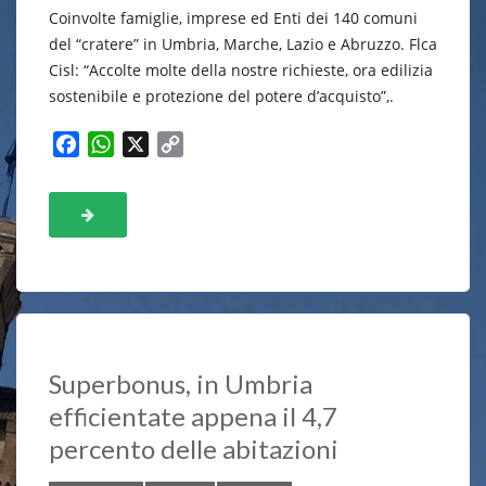
Coinvolte famiglie, imprese ed Enti dei 140 comuni
del “cratere” in Umbria, Marche, Lazio e Abruzzo. Flca
Cisl: “Accolte molte della nostre richieste, ora edilizia
sostenibile e protezione del potere d’acquisto”,.
F
W
X
C
a
h
o
c
a
p
e
t
y
b
s
L
o
A
i
o
p
n
k
p
k
Superbonus, in Umbria
efficientate appena il 4,7
percento delle abitazioni